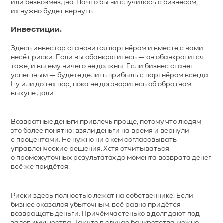
или безвозмездно. Но что бы ни случилось с бизнесом,
их нужно будет вернуть.
Инвестиции.
Здесь инвестор становится партнёром и вместе с вами
несёт риски. Если вы обанкротитесь — он обанкротится
тоже, и вы ему ничего не должны. Если бизнес станет
успешным — будете делить прибыль с партнёром всегда.
Ну или до тех пор, пока не договоритесь об обратном
выкупе доли.
Возвратные деньги привлечь проще, потому что людям
это более понятно: взяли деньги на время и вернули
с процентами. Не нужно ни с кем согласовывать
управленческие решения. Хотя отчитываться
о промежуточных результатах до момента возврата денег
всё же придётся.
Риски здесь полностью лежат на собственнике. Если
бизнес оказался убыточным, всё равно придётся
возвращать деньги. Причём частенько в долг дают под
залог имущества. Так что в случае банкротства можно