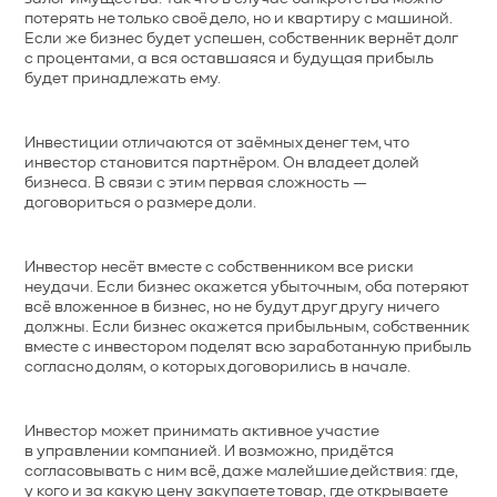
потерять не только своё дело, но и квартиру с машиной.
Если же бизнес будет успешен, собственник вернёт долг
с процентами, а вся оставшаяся и будущая прибыль
будет принадлежать ему.
Инвестиции отличаются от заёмных денег тем, что
инвестор становится партнёром. Он владеет долей
бизнеса. В связи с этим первая сложность —
договориться о размере доли.
Инвестор несёт вместе с собственником все риски
неудачи. Если бизнес окажется убыточным, оба потеряют
всё вложенное в бизнес, но не будут друг другу ничего
должны. Если бизнес окажется прибыльным, собственник
вместе с инвестором поделят всю заработанную прибыль
согласно долям, о которых договорились в начале.
Инвестор может принимать активное участие
в управлении компанией. И возможно, придётся
согласовывать с ним всё, даже малейшие действия: где,
у кого и за какую цену закупаете товар, где открываете