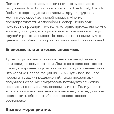
Поиск инвестора всегда стоит начинать со своего
окружения. Такой способ называют 3 °F — family, friends,
fools, что переводится как «семья, друзья, дураки».
Начните со своей записной книжки. Многие
пренебрегают этим способом, и совершенно зря:
некоторые предприниматели, которые приходили ко мне
на консультацию, находили инвесторов именно среди
друзей и родственников. Но всегда стоит помнить, что
деньги способны рассорить даже самых близких людей.
Знакомые или знакомые знакомых.
Тут наладить контакт помогут нетворкинги, бизнес-
завтраки, деловые встречи. Для такого рода контактов
советую заранее подготовить «лифтовую» презентацию.
Это короткая презентация на 1−3 минуты вас, вашего
проекта и ваших предложений. Такая презентация
получила название «лифтовой», потому что её можно
показать, находясь с человеком в лифте. Если успеете
за это короткое время вызвать интерес, то всегда можно
продолжить общение в более располагающей
обстановке.
Бизнес-мероприятия.