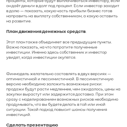
проценты, которые будут выплачиваться инвестору, если
он даёт деньги в долг под процент. Если инвестор заходит
в долю — показать, какую часть прибыли бизнес готов
направить на выплату собственникам, а какую оставить
на развитие.
План движения денежных средств
.
Этот план также объединяет все предыдущие пункты.
Важно показать, на что потратите полученные
инвестиции. Именно здесь собственник и инвестор
увидят, когда инвестиции окупятся.
Финмодель желательно составлять в двух версиях —
оптимистичной и пессимистичной. В пессимистичную
версию необходимо заложить возможные риски:
продажи будут расти медленнее, чем ожидалось, цены на
закупки вырастут или задержится доставка. При этом
сразу с моделированием возможных рисков необходимо
продумывать, что вы будете делать в той или иной
ситуации. Такой подход повысит шансы получения
инвестиций.
Сделать презентацию